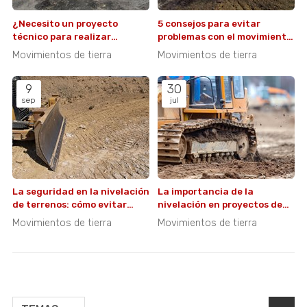
¿Necesito un proyecto
5 consejos para evitar
técnico para realizar
problemas con el movimiento
movimientos de tierra?
de tierras en tu parcela
Movimientos de tierra
Movimientos de tierra
9
30
sep
jul
La seguridad en la nivelación
La importancia de la
de terrenos: cómo evitar
nivelación en proyectos de
daños y accidentes en tu
paisajismo y jardinería
Movimientos de tierra
Movimientos de tierra
obra