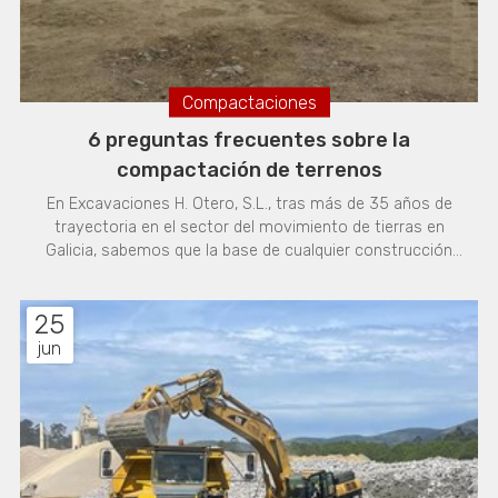
Compactaciones
6 preguntas frecuentes sobre la
compactación de terrenos
En Excavaciones H. Otero, S.L., tras más de 35 años de
trayectoria en el sector del movimiento de tierras en
Galicia, sabemos que la base de cualquier construcción
exitosa comienza bajo nuestros pies. La compactación
no es solo un paso más; es la garantía de que una
25
estructura se mantendrá firme con el paso del tiempo.
Para ayudarte a entender mejor este proceso crucial,
jun
hemos recopilado las 6 preguntas más frecuentes que
recibimos en nuestras sedes de Santiago de Compostela
y Mazaricos. 1. ¿Qué es exactamente la compactación y
por qué es necesaria? La compactación es un proceso
mecánico