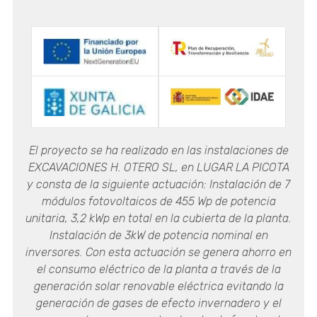
(FCC Construcción – Cubiertas)
Autopista del Atlántico. Tramo Rande - Puxeiros.
Cliente: Rande UTE (Huarte–CC construcción SA –
Obras Subterraneas, S.A)
Plataforma de mercancías generales (P.M.G.) Sigüeiro,
A Coruña. Cliente: Centros de Distribución Vegón, S.A.
Autovía del Noroeste (Tramo: Castro-Lamas-Noveda).
El proyecto se ha realizado en las instalaciones de
Cliente: Piedrafita UTE (FCC. Construcción – ACS)
EXCAVACIONES H. OTERO SL, en LUGAR LA PICOTA
Transporte y movimiento de materiales en concesiones
y consta de la siguiente actuación: Instalación de 7
de Cavisa. Cliente: Caolines de Vimianzo, SA
módulos fotovoltaicos de 455 Wp de potencia
unitaria, 3,2 kWp en total en la cubierta de la planta.
Parque eólico de Somozas. Cliente: Abeconsa
Instalación de 3kW de potencia nominal en
Planta de bioetanol en Teixeiro-Curtis. Cliente: FCC.
inversores. Con esta actuación se genera ahorro en
Construcción, SA
el consumo eléctrico de la planta a través de la
generación solar renovable eléctrica evitando la
Descontaminación de los suelos contaminados en el
generación de gases de efecto invernadero y el
ámbito de la actuación industrial de Teixeiro- Curtis.