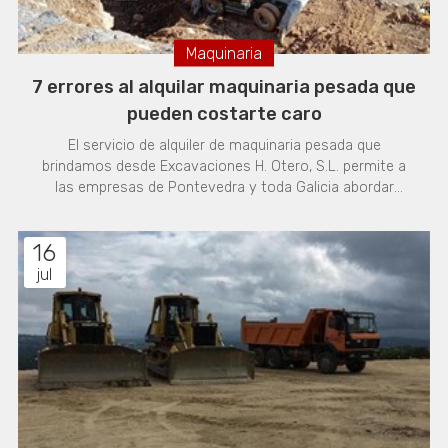
Maquinaria
7 errores al alquilar maquinaria pesada que
pueden costarte caro
El servicio de alquiler de maquinaria pesada que
brindamos desde Excavaciones H. Otero, S.L. permite a
las empresas de Pontevedra y toda Galicia abordar
proyectos de gran envergadura sin la carga financiera de
la compra. Sin embargo, un fallo en la elección o en la
16
gestión de estos equipos puede transformar el ahorro
previsto en un sobrecoste inesperado. Gracias a nuestra
jul
larga trayectoria en el sector de las excavaciones y
movimientos de tierra, hemos identificado los fallos más
comunes que disparan los presupuestos. ¡Te los
contamos! 1. No dimensionar correctamente el trabajo
Alquilar