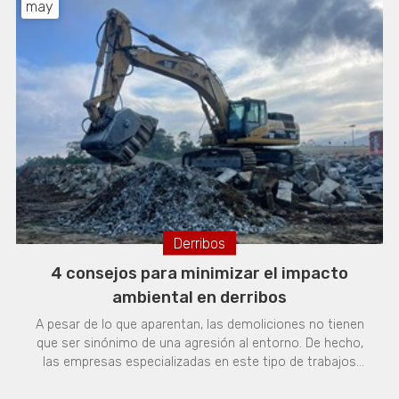
en Excavaciones H. Otero, como especialistas
may
en proyectos de excavación y movimiento de tierras en
Galicia, nos enfrentamos a la resolución de esta duda
casi continuamente. ¡Es exactamente lo que hacemos a
continuación! En qué se diferencian retroexcavadora y
excavadora Las dos
Derribos
4 consejos para minimizar el impacto
ambiental en derribos
A pesar de lo que aparentan, las demoliciones no tienen
que ser sinónimo de una agresión al entorno. De hecho,
las empresas especializadas en este tipo de trabajos
conocemos sobradamente el impacto de nuestros