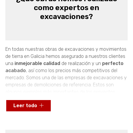
como expertos en
excavaciones?
En todas nuestras obras de excavaciones y movimientos
de tierra en Galicia hemos asegurado a nuestros clientes
una
inmejorable calidad
de realización y un
perfecto
acabado
, así como los precios más competitivos del
mercado. Somos una de las empresas de excavaciones y
empresas de demoliciones de referencia. Estos son
algunos ejemplos más importantes de los proyectos
realizados por nuestra empresa en los últimos años:
Leer todo
Autovía Rías Baixas, (Tramo San Ciprián de Viñas-Alto
de Allariz) Cliente: Allariz UTE (FCC Construcción)
Autovía Orense-Melón. Cliente: UTE Orense- Melón