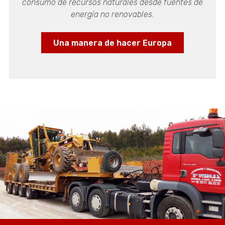
consumo de recursos naturales desde fuentes de
Cliente: FCC. Construcción, SA
energía no renovables.
Línea Monforte-Ourense-Vigo. (Tramo: Arbo-Salvaterra
y Candelas-Guillarey). Cliente: Comsa SA
Una manera de hacer Europa
Autopista Santiago – Alto de Santo Domingo. Cliente:
Dozón Ute.
Urbanización del 1º Sector del Plan Parcial Industrial
SUNP-37, Costa Vella en Santiago de Compostela.
Cliente: UTE SAR (ACS – Puentes)
Parque empresarial de Suevos – Arteixo (Antiguo
Matadero de Friadesa - A Coruña) Cliente: Brues y
Fernandez Construcciones
141 viviendas en A Zapateira (A Coruña): Cliente: Brues
y Fernandez Construcciones
Urbanización SUP-37, Costa Vella - Santiago. Cliente:
UTE SAR (ACS–PUENTES)