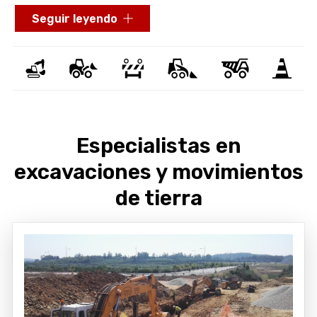
Con empeño, innovación y crecimiento continuo, hemos
Seguir leyendo
reunido una
flota de más de 80 vehículos
con
retroexcavadoras, excavadoras, motoniveladoras,
bulldozers, rodillos, camiones y góndolas. Realizamos
trabajos de
excavaciones y movimientos de tierra
en
Galicia, derribos y demoliciones, desmonte, preparación
del terreno para construcción... ¡Somos la
empresa de
excavaciones
y de movimientos de tierra que buscas!
Especialistas en
excavaciones y movimientos
de tierra