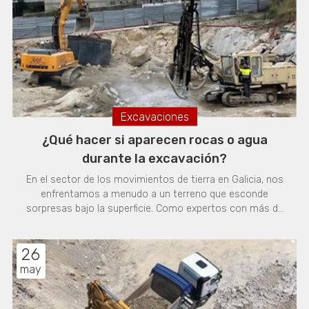
situaciones la
Excavaciones
¿Qué hacer si aparecen rocas o agua
durante la excavación?
En el sector de los movimientos de tierra en Galicia, nos
enfrentamos a menudo a un terreno que esconde
sorpresas bajo la superficie. Como expertos con más de
30 años de experiencia, en Excavaciones H. Otero, S.L.
sabemos que la aparición de roca dura o filtraciones de
26
agua no debe ser un motivo de alarma, sino un factor a
gestionar con la profesionalidad y la maquinaria
may
adecuada. El desafío de las excavaciones en terrenos de
roca dura El suelo gallego es conocido por su