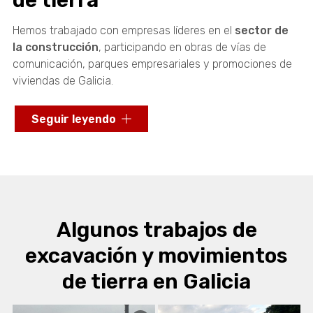
Hemos trabajado con empresas líderes en el
sector de
la construcción
, participando en obras de vías de
comunicación, parques empresariales y promociones de
viviendas de Galicia.
En el año 2004 nuestra empresa fue
galardonada con
Seguir leyendo
el premio "Dolmen de Ouro"
por parte de la Federación
de Empresarios del Barbanza como reconocimiento a
nuestra trayectoria profesional y empresarial.
La calidad de nuestro trabajo como empresa de
excavaciones es la base para que nuestros clientes nos
Algunos trabajos de
elijan para sus
obras de excavaciones y movimientos
de tierra
. La gestión de la empresa de movimientos de
excavación y movimientos
tierra y excavaciones se encuentra en manos de la
de tierra en Galicia
segunda generación familiar
.