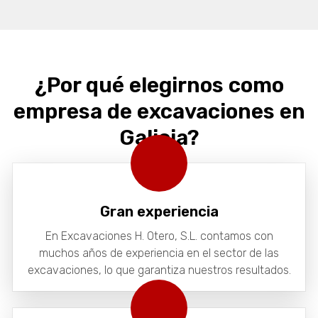
proyectos y trabajamos activamente por minimizarlo.
¿Cómo lo hacemos? Pues implementando estrategias
que vamos modulando con la experiencia. Por ejemplo,
desde Excavaciones H. Otero, S.L., como especialistas en
derribos en Galicia, aplicamos estas 4 recomendaciones
para mitigar al máximo el impacto ambiental. 1.
¿Por qué elegirnos como
Planificación de una demolición selectiva y responsable El
empresa de excavaciones en
concepto de
Galicia?
Gran experiencia
En Excavaciones H. Otero, S.L. contamos con
muchos años de experiencia en el sector de las
excavaciones, lo que garantiza nuestros resultados.