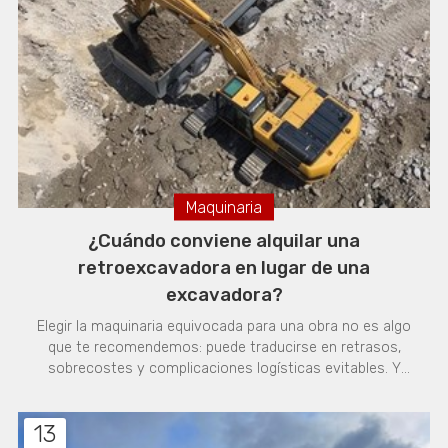
composición granítica. Cuando en medio de tu desmonte
o cimentación te encuentras con estratos de roca, el
trabajo
Maquinaria
¿Cuándo conviene alquilar una
retroexcavadora en lugar de una
excavadora?
Elegir la maquinaria equivocada para una obra no es algo
que te recomendemos: puede traducirse en retrasos,
sobrecostes y complicaciones logísticas evitables. Y
puede que lo anterior no te parezca relevante, pero es
que, por ejemplo, la confusión entre retroexcavadora y
13
excavadora es más habitual de lo que parece, y