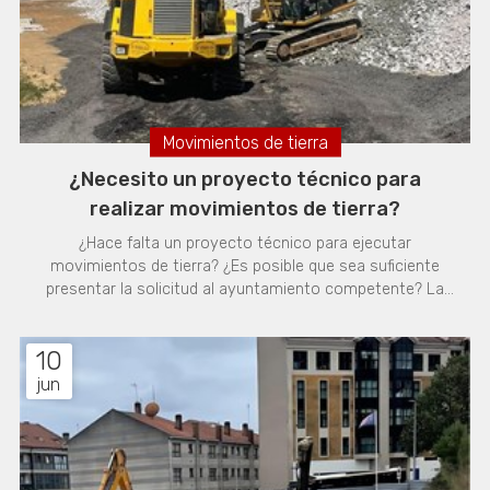
Movimientos de tierra
¿Necesito un proyecto técnico para
realizar movimientos de tierra?
¿Hace falta un proyecto técnico para ejecutar
movimientos de tierra? ¿Es posible que sea suficiente
presentar la solicitud al ayuntamiento competente? La
respuesta a estas cuestiones depende del tipo y la
envergadura del trabajo, pero conviene tenerlo claro
10
desde el principio para no encontrarse con la paralización
de la obra o con una sanción a mitad del proceso. La
jun
buena noticia es que has llegado al artículo correcto si
quieres despejar tus dudas, ya que en Excavaciones
Hermanos Otero contamos con más de 30 años de
experiencia en movimientos de tierra en Galicia. ¿En qué