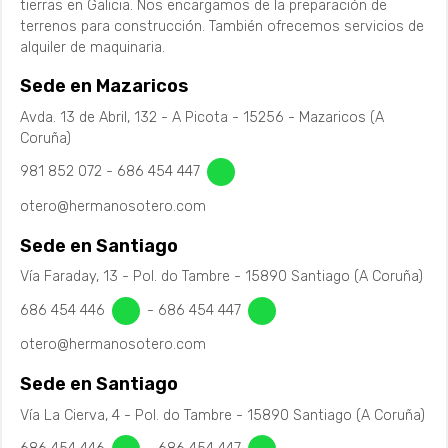
tierras en Galicia. Nos encargamos de la preparación de
Centro Comercial La Grela. Cliente: UTE CC. La Grela
terrenos para construcción. También ofrecemos servicios de
(FCC Construcción – Sedesa Obras y Servicios)
alquiler de maquinaria.
Nueva dársena en el Puerto de Cabo de Cruz- Boiro.
Sede en Mazaricos
Cliente: UTE. Dársena Cabo de Cruz Urbanización
Avda. 13 de Abril, 132 - A Picota - 15256 - Mazaricos (A
Coruña)
Parque Empresarial de Laracha. Cliente: FCC.
Construcción, SA.
981 852 072
-
686 454 447
Movimiento de Tierras en Cerámica Campo (Laracha).
otero@hermanosotero.com
Cliente: Puente Lendo
Sede en Santiago
Estacionamiento aeronaves Aeropuerto de Santiago.
Vía Faraday, 13 - Pol. do Tambre - 15890 Santiago (A Coruña)
Cliente: Sacyr SAU
686 454 446
-
686 454 447
Autovía A-54. Tramo enlace Guntín. Cliente: Sacyr SAU.
otero@hermanosotero.com
Eje Atlántico de Alta Velocidad. Tramo A Vacariza-
Sede en Santiago
Rialiño. Cliente: UTE Vacariza-Rialiño (FCC
Construcción-Convensa)
Vía La Cierva, 4 - Pol. do Tambre - 15890 Santiago (A Coruña)
Muelle Comercial Oeste - Marín. Cliente: Sacyr SAU