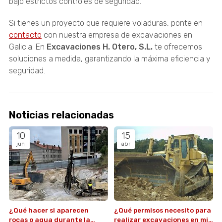
bajo estrictos controles de seguridad.
Si tienes un proyecto que requiere voladuras, ponte en
contacto
con nuestra empresa de excavaciones en
Galicia. En
Excavaciones H. Otero, S.L.
te ofrecemos
soluciones a medida, garantizando la máxima eficiencia y
seguridad.
Noticias relacionadas
10
15
jun
abr
¿Qué hacer si aparecen
¿Qué permisos necesito para
rocas o agua durante la
realizar excavaciones en mi