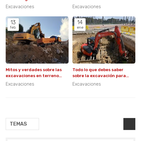
excavación?
propiedad?
Excavaciones
Excavaciones
13
14
feb
ene
Mitos y verdades sobre las
Todo lo que debes saber
excavaciones en terreno
sobre la excavación para
rocoso
cimentaciones profundas
Excavaciones
Excavaciones
TEMAS