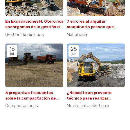
En Excavaciones H. Otero nos
7 errores al alquilar
encargamos de la gestión de
maquinaria pesada que
residuos
pueden costarte caro
Gestión de residuos
Maquinaria
16
25
jul
jun
6 preguntas frecuentes
¿Necesito un proyecto
sobre la compactación de
técnico para realizar
terrenos
movimientos de tierra?
Compactaciones
Movimientos de tierra