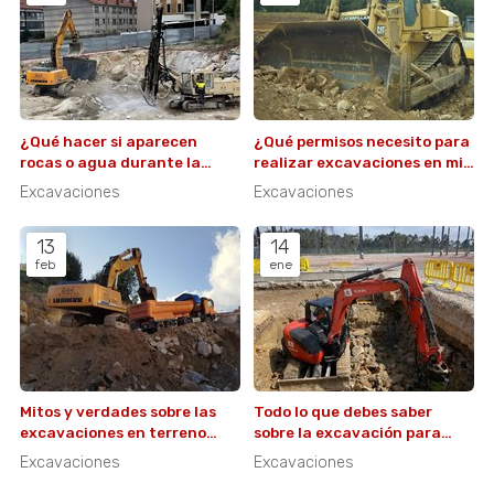
¿Qué hacer si aparecen
¿Qué permisos necesito para
rocas o agua durante la
realizar excavaciones en mi
excavación?
propiedad?
Excavaciones
Excavaciones
13
14
feb
ene
Mitos y verdades sobre las
Todo lo que debes saber
excavaciones en terreno
sobre la excavación para
rocoso
cimentaciones profundas
Excavaciones
Excavaciones