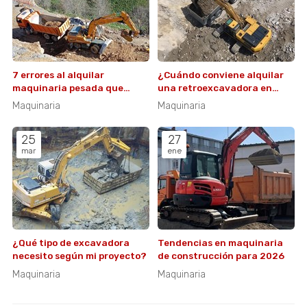
7 errores al alquilar
¿Cuándo conviene alquilar
maquinaria pesada que
una retroexcavadora en
pueden costarte caro
lugar de una excavadora?
Maquinaria
Maquinaria
25
27
mar
ene
¿Qué tipo de excavadora
Tendencias en maquinaria
necesito según mi proyecto?
de construcción para 2026
Maquinaria
Maquinaria