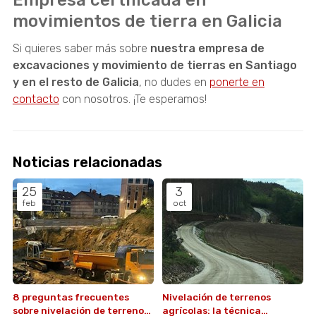
movimientos de tierra en Galicia
Si quieres saber más sobre
nuestra empresa de
excavaciones y movimiento de tierras en Santiago
y en el resto de Galicia
, no dudes en
ponerte en
contacto
con nosotros. ¡Te esperamos!
Noticias relacionadas
25
3
feb
oct
8 preguntas frecuentes
Nivelación de terrenos
sobre nivelación de terrenos
agrícolas: la técnica