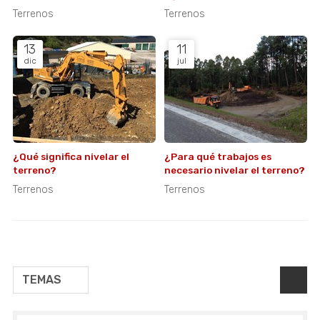
para construcción
adecuada que puede mejorar
Terrenos
Terrenos
tu cultivo
13
11
dic
jul
¿Qué significa nivelar el
¿Para qué trabajos es
terreno?
necesario nivelar el terreno?
Terrenos
Terrenos
TEMAS