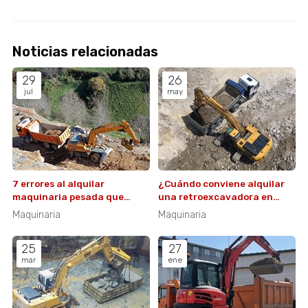
Noticias relacionadas
29
26
jul
may
7 errores al alquilar
¿Cuándo conviene alquilar
maquinaria pesada que
una retroexcavadora en
pueden costarte caro
lugar de una excavadora?
Maquinaria
Maquinaria
25
27
mar
ene