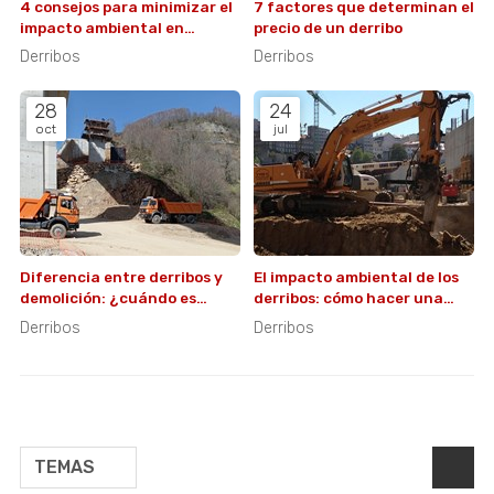
4 consejos para minimizar el
7 factores que determinan el
impacto ambiental en
precio de un derribo
derribos
Derribos
Derribos
28
24
oct
jul
Diferencia entre derribos y
El impacto ambiental de los
demolición: ¿cuándo es
derribos: cómo hacer una
necesario cada uno?
demolición más sostenible
Derribos
Derribos
TEMAS